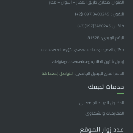
العنوان: صحاري طريق المطار – أسوان – مصر
تليفون : 3480245(097 )(2
+
)
فاكس: 3480245(097)(2
+
)
الرقم البريدي: 81528
مكتب العميد : dean.secretary@agr.aswu.edu.eg
إيميل شئون الطلاب: vde@agr.aswu.edu.eg
الدعم الفنى للإيميل الجامعى:
للتواصل إضغط هنا
خدمات تهمك
الدخــول للبريــد الجامعـــى
المقترحـات والشكـاوى
عدد زوار الموقع