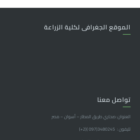
الموقع الجغرافى لكلية الزراعة
تواصل معنا
العنوان: صحاري طريق المطار – أسوان – مصر
تليفون : 3480245(097 )(2
+
)