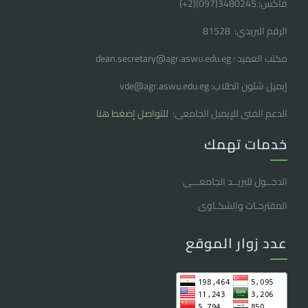
فاكس: 3480245(097)(2
+
)
الرقم البريدي: 81528
مكتب العميد : dean.secretary@agr.aswu.edu.eg
إيميل شئون الطلاب: vde@agr.aswu.edu.eg
الدعم الفنى للإيميل الجامعى:
للتواصل إضغط هنا
خدمات تهمك
الدخــول للبريــد الجامعـــى
المقترحـات والشكـاوى
عدد زوار الموقع