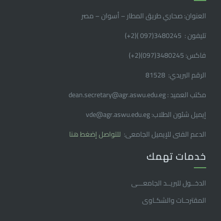
العنوان: صحاري طريق المطار – أسوان – مصر
تليفون : 3480245(097 )(2
+
)
فاكس: 3480245(097)(2
+
)
الرقم البريدي: 81528
مكتب العميد : dean.secretary@agr.aswu.edu.eg
إيميل شئون الطلاب: vde@agr.aswu.edu.eg
الدعم الفنى للإيميل الجامعى:
للتواصل إضغط هنا
خدمات تهمك
الدخــول للبريــد الجامعـــى
المقترحـات والشكـاوى