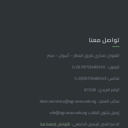
تواصل معنا
العنوان: صحاري طريق المطار – أسوان – مصر
تليفون : 3480245(097 )(2
+
)
فاكس: 3480245(097)(2
+
)
الرقم البريدي: 81528
مكتب العميد : dean.secretary@agr.aswu.edu.eg
إيميل شئون الطلاب: vde@agr.aswu.edu.eg
الدعم الفنى للإيميل الجامعى:
للتواصل إضغط هنا