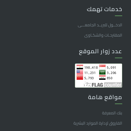
خدمات تهمك
الدخــول للبريــد الجامعـــى
المقترحـات والشكـاوى
عدد زوار الموقع
مواقع هامة
بنك المعرفة
الفاروق ﻹدارة الموارد البشرية