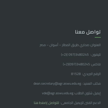
تواصل معنا
العنوان: صحاري طريق المطار – أسوان – مصر
تليفون : 3480245(097 )(2
+
)
فاكس: 3480245(097)(2
+
)
الرقم البريدي: 81528
مكتب العميد : dean.secretary@agr.aswu.edu.eg
إيميل شئون الطلاب: vde@agr.aswu.edu.eg
الدعم الفنى للإيميل الجامعى:
للتواصل إضغط هنا