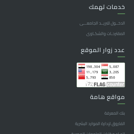
خدمات تهمك
الدخــول للبريــد الجامعـــى
المقترحـات والشكـاوى
عدد زوار الموقع
مواقع هامة
بنك المعرفة
الفاروق ﻹدارة الموارد البشرية