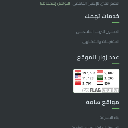
الدعم الفنى للإيميل الجامعى:
للتواصل إضغط هنا
خدمات تهمك
الدخــول للبريــد الجامعـــى
المقترحـات والشكـاوى
عدد زوار الموقع
مواقع هامة
بنك المعرفة
الفاروق ﻹدارة الموارد البشرية