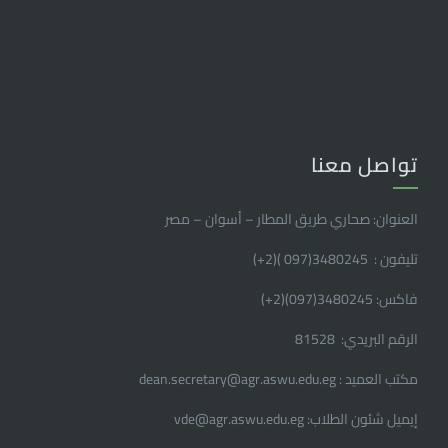
تواصل معنا
العنوان: صحاري طريق المطار – أسوان – مصر
تليفون : 3480245(097 )(2
+
)
فاكس: 3480245(097)(2
+
)
الرقم البريدي: 81528
مكتب العميد : dean.secretary@agr.aswu.edu.eg
إيميل شئون الطلاب: vde@agr.aswu.edu.eg