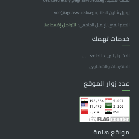
مكتب العميد : dean.secretary@agr.aswu.edu.eg
إيميل شئون الطلاب: vde@agr.aswu.edu.eg
الدعم الفنى للإيميل الجامعى:
للتواصل إضغط هنا
خدمات تهمك
الدخــول للبريــد الجامعـــى
المقترحـات والشكـاوى
عدد زوار الموقع
مواقع هامة