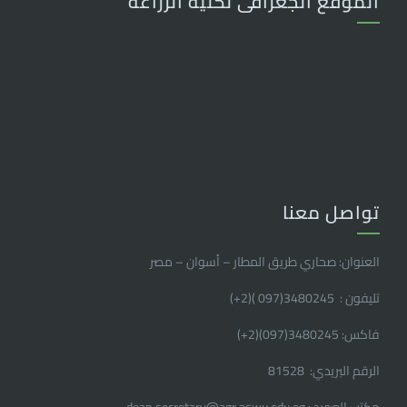
الموقع الجغرافى لكلية الزراعة
تواصل معنا
العنوان: صحاري طريق المطار – أسوان – مصر
تليفون : 3480245(097 )(2
+
)
فاكس: 3480245(097)(2
+
)
الرقم البريدي: 81528