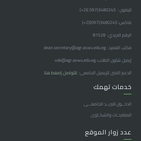
تليفون : 3480245(097 )(2
+
)
فاكس: 3480245(097)(2
+
)
الرقم البريدي: 81528
مكتب العميد : dean.secretary@agr.aswu.edu.eg
إيميل شئون الطلاب: vde@agr.aswu.edu.eg
الدعم الفنى للإيميل الجامعى:
للتواصل إضغط هنا
خدمات تهمك
الدخــول للبريــد الجامعـــى
المقترحـات والشكـاوى
عدد زوار الموقع