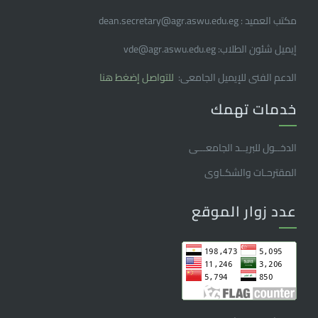
مكتب العميد : dean.secretary@agr.aswu.edu.eg
إيميل شئون الطلاب: vde@agr.aswu.edu.eg
الدعم الفنى للإيميل الجامعى:
للتواصل إضغط هنا
خدمات تهمك
الدخــول للبريــد الجامعـــى
المقترحـات والشكـاوى
عدد زوار الموقع