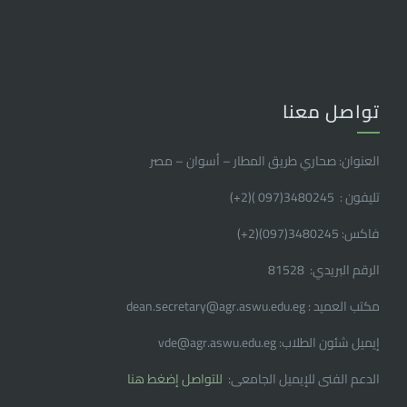
تواصل معنا
العنوان: صحاري طريق المطار – أسوان – مصر
تليفون : 3480245(097 )(2
+
)
فاكس: 3480245(097)(2
+
)
الرقم البريدي: 81528
مكتب العميد : dean.secretary@agr.aswu.edu.eg
إيميل شئون الطلاب: vde@agr.aswu.edu.eg
الدعم الفنى للإيميل الجامعى:
للتواصل إضغط هنا