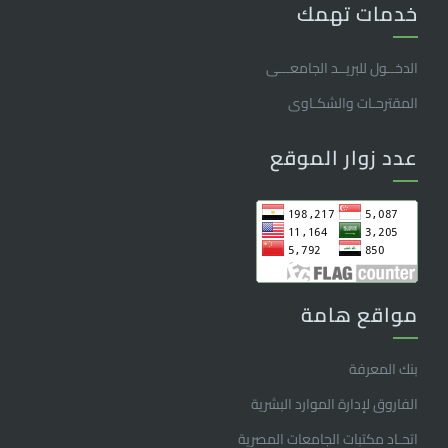
خدمات تهمك
الدخــول للبريــد الجامعـــى
المقترحـات والشكـاوى
عدد زوار الموقع
مواقع هامة
بنك المعرفة
الفاروق ﻹدارة الموارد البشرية
اتحـاد مكتبات الجامعات المصرية