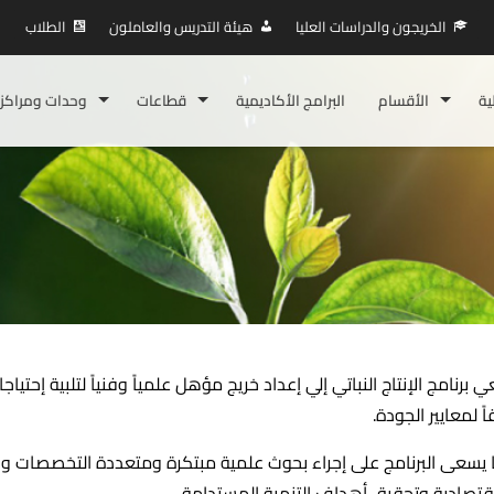
الخريجون والدراسات العليا
هيئة التدريس والعاملون
الطلاب
ية
الأقسام
البرامج الأكاديمية
قطاعات
وحدات ومراكز
 برنامج الإنتاج النباتي إلي إعداد خريج مؤهل علمياً وفنياً لتلبية إحتي
ً لمعايير الجودة.
يسعى البرنامج على إجراء بحوث
علمية مبتكرة ومتعددة التخصصات ونقل
قتصادية وتحقيق أهداف التنمية المستدامة.