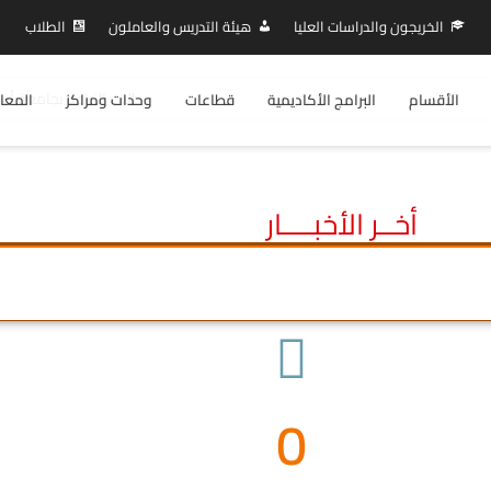
الخريجون والدراسات العليا
هيئة التدريس والعاملون
الطلاب
طلاب الزراعة بجامعة أسو
الأقسام
البرامج الأكاديمية
قطاعات
وحدات ومراكز
المعا
أخــر الأخبــــار
0