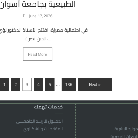
الطبيعية بجامعة أسوان
June 17, 2026
في احتفالية مميزة، افتتح الأستاذ الدكتور ل
الدين نصرت،...
Read More
…
1
2
3
4
5
136
Next »
خدمات تهمك
الدخــول للبريــد الجامعـــى
موارد البشرية
المقترحـات والشكـاوى
جامعات المصرية