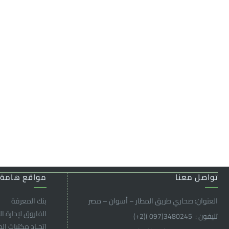
تواصل معنا
مواقع هامة
العنوان: صحاري طريق المطار – أسوان – مصر
بنك المعرفة
الفاروق ﻹدارة ال
تليفون : 3480245(097 )(2
+
)
اتحـاد مكتبات ال