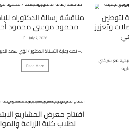
 لتوطين
مناقشة رسالة الدكتوراه للبا
لات وتعزيز
محمود موسى محمود أح
عي
July 7, 2026
تحت رعاية الأستاذ الدكتور / لؤي سعد الدين نصرت –...
تيجية مع شركتي
Read More
افتتاح معرض المشاريع الابتك
لطلاب كلية الزراعة والموار