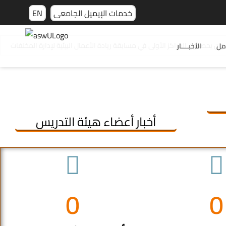
خدمات الإيميل الجامعى
EN
ان يحصدون المراكز الأولى في مسابقة ريادة الأعمال البيئية لإدارة المخلفات
مل
الأخبـــــار
مناقشة رسالة الماجستير المقدمة من الباحث/ حمد أحمد حسن
مناقشة رسالة الدكتوراه المقدمة من الباحث / إسلام مصطفى خليل
مناقشة رسالة الماجستير للباحثة / إسراء محمد سعدي عبدالوارث
أخبار أعضاء هيئة التدريس
0
0