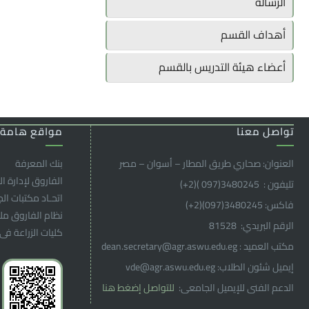
الرسالة
أهداف القسم
أعضاء هيئة التدريس بالقسم
تواصل معنا
مواقع هامة
العنوان: صحاري طريق المطار – أسوان – مصر
بنك المعرفة
الفاروق ﻹدارة ال
تليفون : 3480245(097 )(2
+
)
اتحـاد مكتبات ال
فاكس: 3480245(097)(2
+
)
نظام الفاروق م
الرقم البريدي: 81528
كليات الزراعة فى
مكتب العميد : dean.secretary@agr.aswu.edu.eg
إيميل شئون الطلاب: vde@agr.aswu.edu.eg
الدعم الفنى للإيميل الجامعى:
للتواصل إضغط هنا