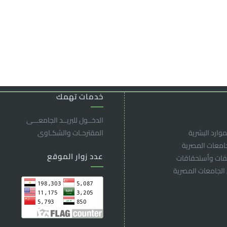
خدمات تهمك
الدخــول للبريــد الجامعـــى
موارد البشرية
المقترحـات والشكـاوى
جامعات المصرية
عدد زوار الموقع
لفات وأستحقاقات
 الجامعات المصرية