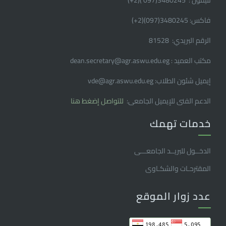
تليفون : 3480245(097 )(2
+
)
فاكس: 3480245(097)(2
+
)
الرقم البريدي: 81528
مكتب العميد : dean.secretary@agr.aswu.edu.eg
إيميل شئون الطلاب: vde@agr.aswu.edu.eg
الدعم الفنى للإيميل الجامعى:
للتواصل إضغط هنا
خدمات تهمك
الدخــول للبريــد الجامعـــى
المقترحـات والشكـاوى
عدد زوار الموقع