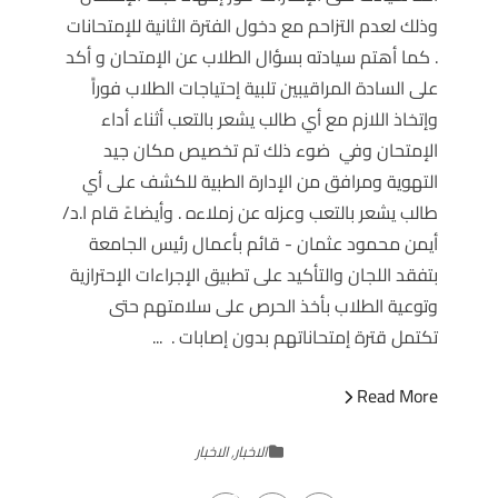
وذلك لعدم التزاحم مع دخول الفترة الثانية للإمتحانات
. كما أهتم سيادته بسؤال الطلاب عن الإمتحان و أكد
على السادة المراقيبين تلبية إحتياجات الطلاب فوراًَ
وإتخاذ اللازم مع أي طالب يشعر بالتعب أثناء أداء
الإمتحان وفي ضوء ذلك تم تخصيص مكان جيد
التهوية ومرافق من الإدارة الطبية للكشف على أي
طالب يشعر بالتعب وعزله عن زملاءه . وأيضاءً قام ا.د/
أيمن محمود عثمان - قائم بأعمال رئيس الجامعة
بتفقد اللجان والتأكيد على تطبيق الإجراءات الإحترازية
وتوعية الطلاب بأخذ الحرص على سلامتهم حتى
تكتمل قترة إمتحاناتهم بدون إصابات . ...
Read More
الاخبار
,
الاخبار