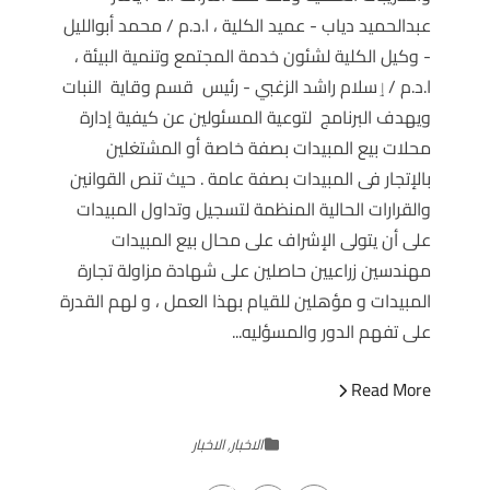
عبدالحميد دياب - عميد الكلية ، ا.د.م / محمد أبوالليل
- وكيل الكلية لشئون خدمة المجتمع وتنمية البيئة ،
ا.د.م /ٳسلام راشد الزغبي - رئيس قسم وقاية النبات
ويهدف البرنامج لتوعية المسئولين عن كيفية إدارة
محلات بيع المبيدات بصفة خاصة أو المشتغلين
بالإتجار فى المبيدات بصفة عامة . حيث تنص القوانين
والقرارات الحالية المنظمة لتسجيل وتداول المبيدات
على أن يتولى الإشراف على محال بيع المبيدات
مهندسين زراعيين حاصلين على شهادة مزاولة تجارة
المبيدات و مؤهلين للقيام بهذا العمل ، و لهم القدرة
على تفهم الدور والمسؤليه...
Read More
الاخبار
,
الاخبار