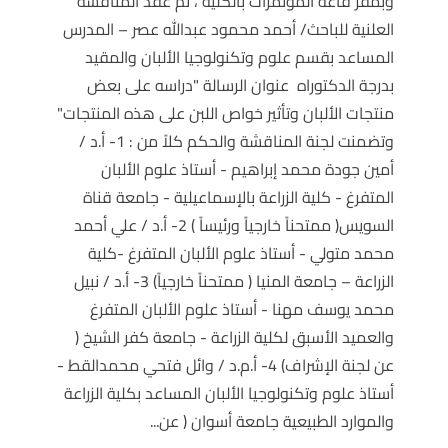
وبمقر قاعة المؤتمرات بالكلية ، تم عقد المناقشة
العلنية للباحث/ أحمد محمود عبدالله عصر – المدرس
المساعد بقسم علوم وتكنولوجيا الألبان والمقيد
بدرجة الدكتوراه عنوان الرسالة "دراسه على بعض
منتجات الألبان وتأثير خواص اللبن على هذه المنتجات"
وتضمنت لجنة المناقشة والحكم كلاً من : 1- أ.د /
أمين جودة محمد إبراهيم - أستاذ علوم الألبان
المتفرغ - كلية الزراعة بالإسماعيلية - جامعة قناة
السويس( ممتحناً خارجياً ورئيساً ) 2- أ.د / علي أحمد
محمد متولي - أستاذ علوم الألبان المتفرغ -كلية
الزراعة – جامعة المنيا ( ممتحناً خارجياً) 3- أ.د / نبيل
محمد يوسف مهنا - أستاذ علوم الألبان المتفرغ
والعميد الأسبق لكلية الزراعة - جامعة كفر الشيخ (
عن لجنة الإشراف) 4- أ.م.د / وائل فتحي محمدالقط -
أستاذ علوم وتكنولوجيا الألبان المساعد بكلية الزراعة
والموارد الطبيعية جامعة أسوان ( عن...