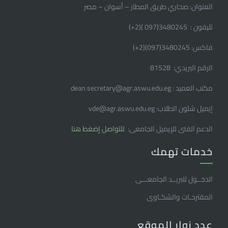
العنوان: صحاري طريق المطار – أسوان – مصر
تليفون : 3480245(097 )(2
+
)
فاكس: 3480245(097)(2
+
)
الرقم البريدي: 81528
مكتب العميد : dean.secretary@agr.aswu.edu.eg
إيميل شئون الطلاب: vde@agr.aswu.edu.eg
الدعم الفنى للإيميل الجامعى:
للتواصل إضغط هنا
خدمات تهمك
الدخــول للبريــد الجامعـــى
المقترحـات والشكـاوى
عدد زوار الموقع