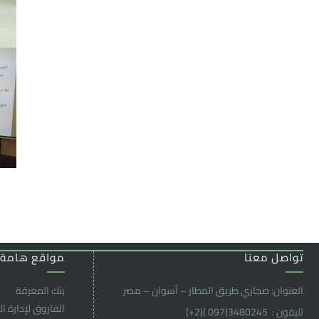
تواصل معنا
مواقع هامة
العنوان: صحاري طريق المطار – أسوان – مصر
بنك المعرفة
الفاروق ﻹدارة ال
تليفون : 3480245(097 )(2
+
)