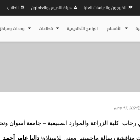
الخريجون والدراسات العليا
هيئة التدريس والعاملون
الطلاب
ية
الأقسام
البرامج الأكاديمية
قطاعات
وحدات ومراكز
June 17, 2021
رحاب كلية الزراعة والموارد الطبيعية – جامعة أسوان و
 مناقشة رسالة ماجستير مهني للإستاذة/
داليا عامر أحمد