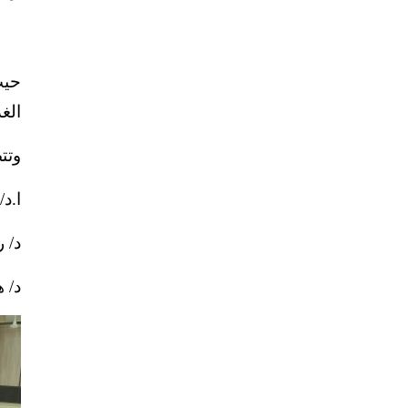
حيث
الغذ
وتت
ا.د
د/ 
د/ 