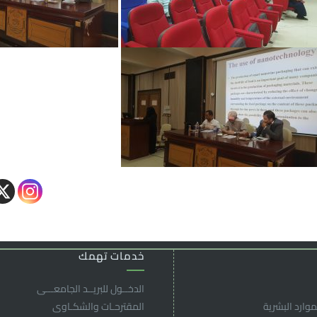
خدمات تهمك
الدخــول للبريــد الجامعـــى
موارد البشرية
المقترحـات والشكـاوى