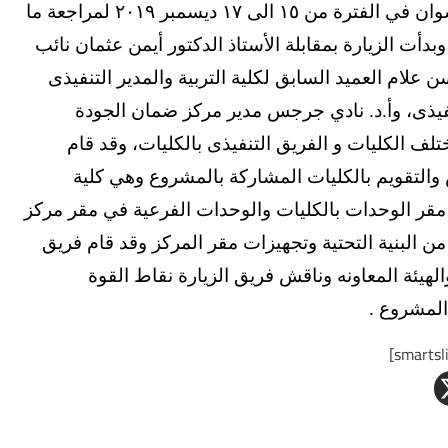
المركز وأ.م.د. هشام عزت وأ.م.د. أحمد فخري بزيارة جامعة أسوان في الفترة من ١٥ الى ١٧ ديسمبر ٢٠١٩ لمراجعة ما
دأت الزيارة بمقابلة الأستاذ الدكتور أيمن عثمان نائب
علام العميد السابق لكلية التربية والمدير التنفيذى
نفيذى، وأ.د. نادي جرجس مدير مركز ضمان الجودة
لف الكليات و الفريق التنفيذى بالكليات، وقد قام
 والتقويم بالكليات المشاركة بالمشروع وهي كلية
ارة مقر الوحدات بالكليات والوحدات الفرعية في مقر مركز
 من البنية التحتية وتجهيزات مقر المركز وقد قام فريق
لهيئة المعاونه وناقش فريق الزيارة نقاط القوة
لمشروع .