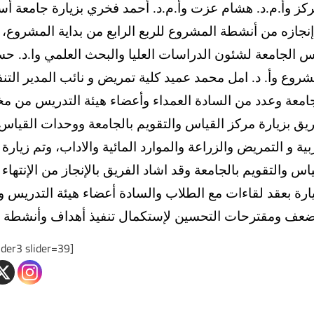
إنجازه من أنشطة المشروع للربع الرابع من بداية المشروع، وب
س الجامعة لشئون الدراسات العليا والبحث العلمي وا.د. حسن 
شروع وأ. د. امل محمد عميد كلية تمريض و نائب المدير الت
جامعة وعدد من السادة العمداء وأعضاء هيئة التدريس من مخت
ريق بزيارة مركز القياس والتقويم بالجامعة ووحدات القياس
ربية و التمريض والزراعة والموارد المائية والاداب، وتم زي
ياس والتقويم بالجامعة وقد اشاد الفريق بالإنجاز من الإنتهاء
يارة بعقد لقاءات مع الطلاب والسادة أعضاء هيئة التدريس وا
ضعف ومقترحات التحسين لإستكمال تنفيذ أهداف وأنشطة ا
[smartslider3 slider=39]