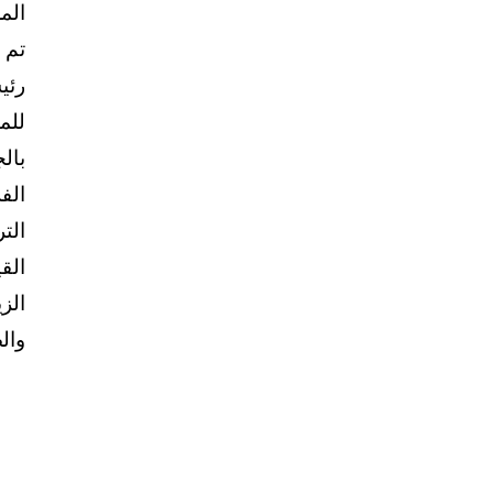
تم 
رئي
للم
بال
الف
الت
الق
الز
وال