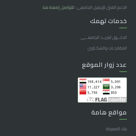
الدعم الفنى للإيميل الجامعى:
للتواصل إضغط هنا
خدمات تهمك
الدخــول للبريــد الجامعـــى
المقترحـات والشكـاوى
عدد زوار الموقع
مواقع هامة
بنك المعرفة