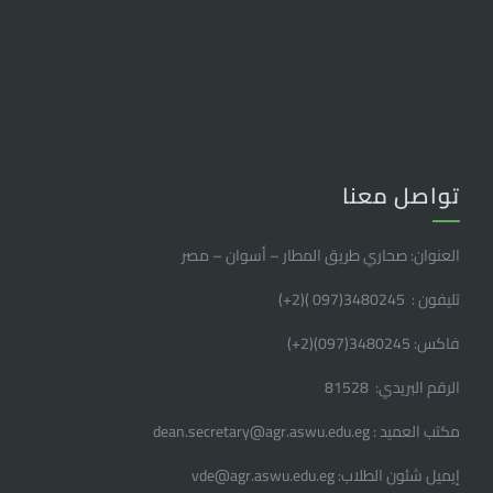
تواصل معنا
العنوان: صحاري طريق المطار – أسوان – مصر
تليفون : 3480245(097 )(2
+
)
فاكس: 3480245(097)(2
+
)
الرقم البريدي: 81528
مكتب العميد : dean.secretary@agr.aswu.edu.eg
إيميل شئون الطلاب: vde@agr.aswu.edu.eg