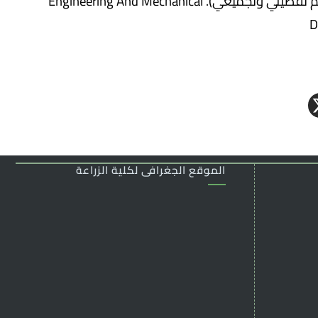
6.التصميم الهندسي و الميكانيكي بإستخدام برنامج الأوتوكاد(رسم تفصيلي وتجميعي). Engineering And Mechanical
D
الموقع الجغرافى لكلية الزراعة