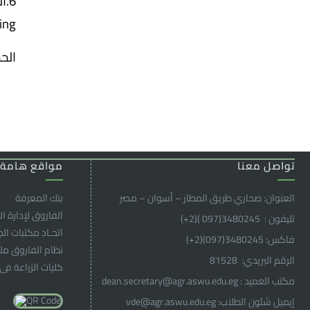
ing
الحج
تواصل معنا
مواقع هامة
العنوان: صحاري طريق المطار – أسوان – مصر
بنك المعرفة
الفاروق ﻹدارة ال
تليفون : 3480245(097 )(2
+
)
اتحـاد مكتبات ال
فاكس: 3480245(097)(2
+
)
نظام الفاروق م
الرقم البريدي: 81528
كليات الزراعة فى
مكتب العميد : dean.secretary@agr.aswu.edu.eg
إيميل شئون الطلاب: vde@agr.aswu.edu.eg