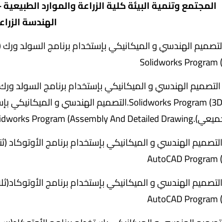
الهندسة الزراع
Solidworks Program 
Solidworks Program (3D . 3.التصميم الهندسي و 
Engineering And Mechanical Design By Solidworks Program (Assembly An
AutoCAD Program 
AutoCAD Program 