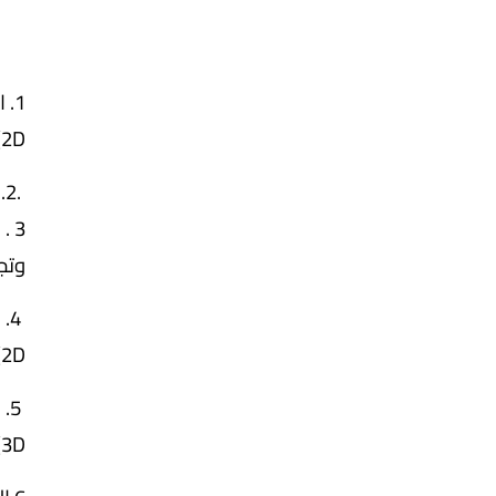
(2D
وتجميعي).d Detailed Drawing
(2D
5. التصميم الهندسي و الميكانيكي بإستخدام برنامج الأوتوكاد(ثلاثي الأبعاد).
(3D