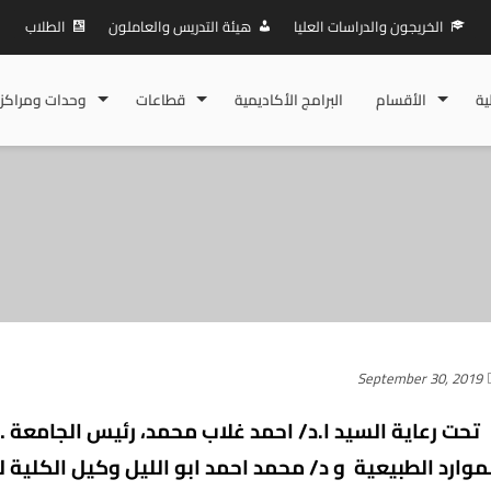
الخريجون والدراسات العليا
هيئة التدريس والعاملون
الطلاب
ية
الأقسام
البرامج الأكاديمية
قطاعات
وحدات ومراكز
September 30, 2019
تحت رعاية السيد ا.د/ احمد غلاب محمد، رئيس الجامعة … و
موارد الطبيعية و د/ محمد احمد ابو الليل وكيل الكلية