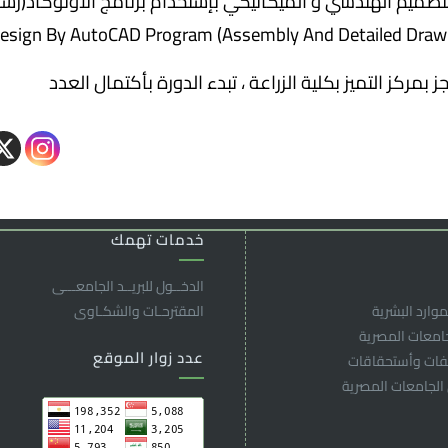
esign By AutoCAD Program (Assembly And Detailed Draw
ز بمركز التميز بكلية الزراعة ، تبدء الدورة بأكتمال العدد
خدمات تهمك
الدخــول للبريــد الجامعـــى
موارد البشرية
المقترحـات والشكـاوى
جامعات المصرية
عدد زوار الموقع
لفات وأستحقاقات
 الجامعات المصرية