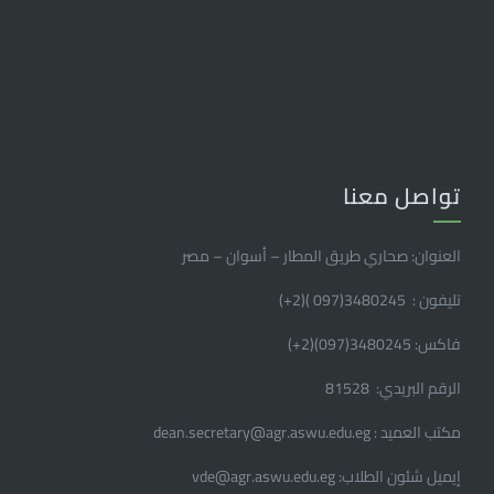
تواصل معنا
العنوان: صحاري طريق المطار – أسوان – مصر
تليفون : 3480245(097 )(2
+
)
فاكس: 3480245(097)(2
+
)
الرقم البريدي: 81528
مكتب العميد : dean.secretary@agr.aswu.edu.eg
إيميل شئون الطلاب: vde@agr.aswu.edu.eg