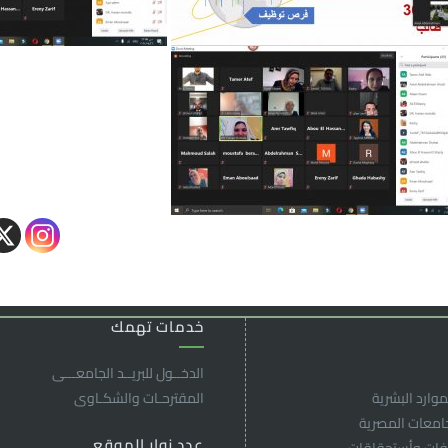
خدمات تهمك
الدخــول للبريــد الجامعـــى
موارد البشرية
المقترحـات والشكـاوى
جامعات المصرية
عدد زوار الموقع