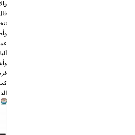
والا
تتخ
وأض
عمل
آلي
وأش
فرص
كما
الدو