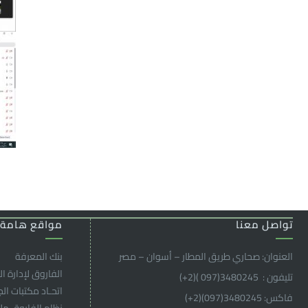
تواصل معنا
مواقع هامة
العنوان: صحاري طريق المطار – أسوان – مصر
بنك المعرفة
الفاروق ﻹدارة ال
تليفون : 3480245(097 )(2
+
)
اتحـاد مكتبات ال
فاكس: 3480245(097)(2
+
)