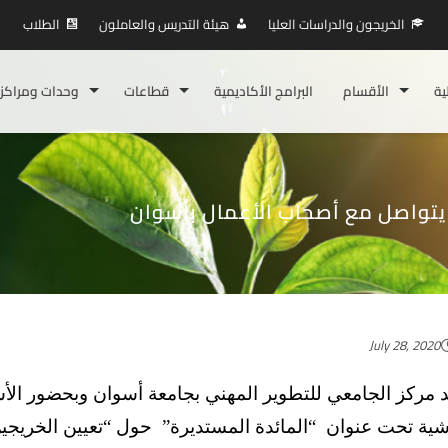
الخريجون والدراسات العليا
هيئة التدريس والعاملون
الطلاب
ية
الأقسام
البرامج الأكاديمية
قطاعات
وحدات ومراكز
 يتواصل مع أصحاب الأعمال بأسوان
July 28, 2020
 مركز الجامعي للتطوير المهني بجامعة أسوان وبحضور الأ
شية تحت عنوان “المائدة المستديرة” حول “تعيين الخريجين