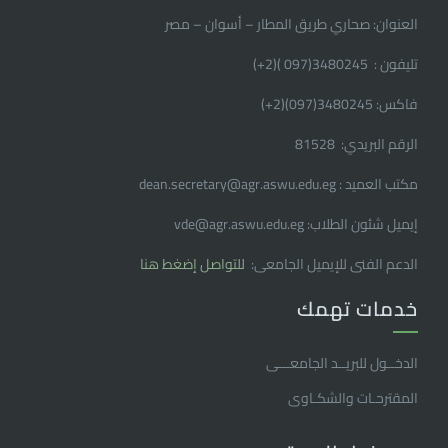
العنوان: صحاري طريق المطار – أسوان – مصر
تليفون : 3480245(097 )(2
+
)
فاكس: 3480245(097)(2
+
)
الرقم البريدي: 81528
مكتب العميد : dean.secretary@agr.aswu.edu.eg
إيميل شئون الطلاب: vde@agr.aswu.edu.eg
الدعم الفنى للإيميل الجامعى:
للتواصل إضغط هنا
خدمات تهمك
الدخــول للبريــد الجامعـــى
المقترحـات والشكـاوى