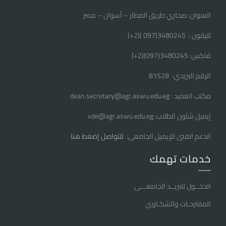
العنوان: صحاري طريق المطار – أسوان – مصر
تليفون : 3480245(097 )(2
+
)
فاكس: 3480245(097)(2
+
)
الرقم البريدي: 81528
مكتب العميد : dean.secretary@agr.aswu.edu.eg
إيميل شئون الطلاب: vde@agr.aswu.edu.eg
الدعم الفنى للإيميل الجامعى:
للتواصل إضغط هنا
خدمات تهمك
الدخــول للبريــد الجامعـــى
المقترحـات والشكـاوى