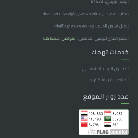
الرقم البريدي: 81528
مكتب العميد : dean.secretary@agr.aswu.edu.eg
إيميل شئون الطلاب: vde@agr.aswu.edu.eg
الدعم الفنى للإيميل الجامعى:
للتواصل إضغط هنا
خدمات تهمك
الدخــول للبريــد الجامعـــى
المقترحـات والشكـاوى
عدد زوار الموقع