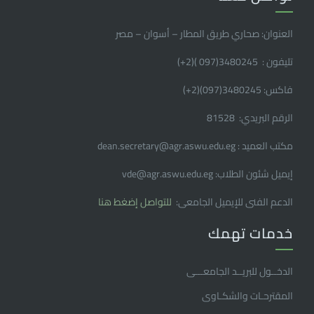
العنوان: صحاري طريق المطار – أسوان – مصر
تليفون : 3480245(097 )(2
+
)
فاكس: 3480245(097)(2
+
)
الرقم البريدي: 81528
مكتب العميد : dean.secretary@agr.aswu.edu.eg
إيميل شئون الطلاب: vde@agr.aswu.edu.eg
الدعم الفنى للإيميل الجامعى:
للتواصل إضغط هنا
خدمات تهمك
الدخــول للبريــد الجامعـــى
المقترحـات والشكـاوى