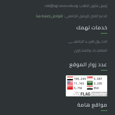
إيميل شئون الطلاب: vde@agr.aswu.edu.eg
الدعم الفنى للإيميل الجامعى:
للتواصل إضغط هنا
خدمات تهمك
الدخــول للبريــد الجامعـــى
المقترحـات والشكـاوى
عدد زوار الموقع
مواقع هامة