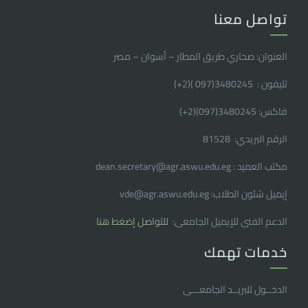
تواصل معنا
العنوان: صحاري طريق المطار – أسوان – مصر
تليفون : 3480245(097 )(2
+
)
فاكس: 3480245(097)(2
+
)
الرقم البريدي: 81528
مكتب العميد : dean.secretary@agr.aswu.edu.eg
إيميل شئون الطلاب: vde@agr.aswu.edu.eg
الدعم الفنى للإيميل الجامعى:
للتواصل إضغط هنا
خدمات تهمك
الدخــول للبريــد الجامعـــى