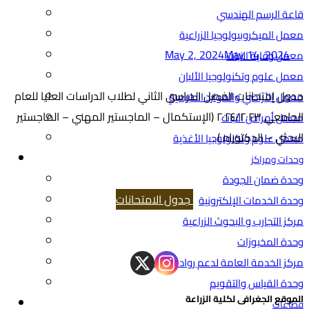
قاعة الرسم الهندسي
معمل الميكروبيولوجيا الزراعية
May 2, 2024
May 14, 2024
معمل وقاية النبات
معمل علوم وتكنولوجيا الألبان
جدول إمتحانات الفصل الدراسي الثاني لطلاب الدراسات العليا للعام
معمل الأراضي والموارد الطبيعية
الجامعي ٢٠٢٤/٢٠٢٣ (الإستكمال – الماجستير المهني – الماجستير
معمل أمراض النبات
البحثي – الدكتوراه ) .
معمل علوم وتكنولوجيا الأغذية
وحدات ومراكز
وحدة ضمان الجودة
جدول الامتحانات
وحدة الخدمات الإلكترونية
مركز التجارب و البحوث الزراعية
وحدة المخبوزات
مركز الخدمة العامة لدعم رواد الأعمال
وحدة القياس والتقويم
الموقع الجغرافى لكلية الزراعة
قطاعات