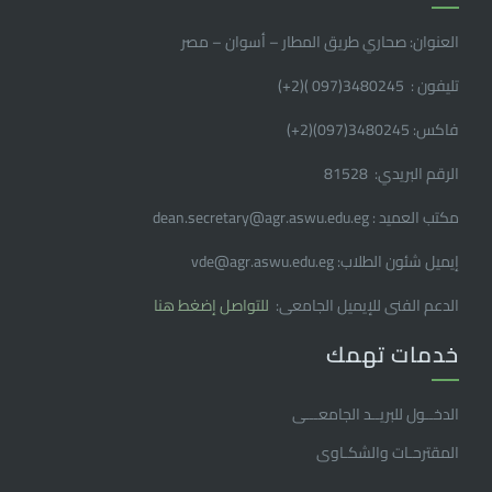
العنوان: صحاري طريق المطار – أسوان – مصر
تليفون : 3480245(097 )(2
+
)
فاكس: 3480245(097)(2
+
)
الرقم البريدي: 81528
مكتب العميد : dean.secretary@agr.aswu.edu.eg
إيميل شئون الطلاب: vde@agr.aswu.edu.eg
الدعم الفنى للإيميل الجامعى:
للتواصل إضغط هنا
خدمات تهمك
الدخــول للبريــد الجامعـــى
المقترحـات والشكـاوى