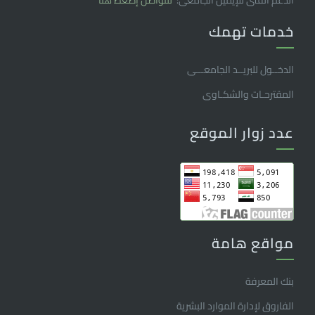
الدعم الفنى للإيميل الجامعى:
للتواصل إضغط هنا
خدمات تهمك
الدخــول للبريــد الجامعـــى
المقترحـات والشكـاوى
عدد زوار الموقع
مواقع هامة
بنك المعرفة
الفاروق ﻹدارة الموارد البشرية