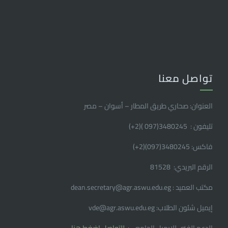
تواصل معنا
العنوان: صحاري طريق المطار – أسوان – مصر
تليفون : 3480245(097 )(2
+
)
فاكس: 3480245(097)(2
+
)
الرقم البريدي: 81528
مكتب العميد : dean.secretary@agr.aswu.edu.eg
إيميل شئون الطلاب: vde@agr.aswu.edu.eg