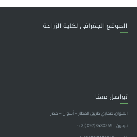
الموقع الجغرافى لكلية الزراعة
تواصل معنا
العنوان: صحاري طريق المطار – أسوان – مصر
تليفون : 3480245(097 )(2
+
)