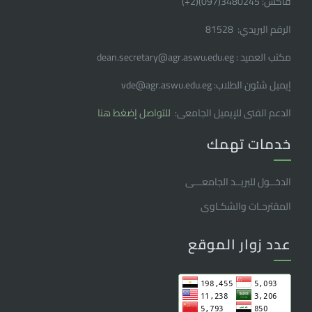
فاكس: 3480245(097)(2
+
)
الرقم البريدي: 81528
مكتب العميد : dean.secretary@agr.aswu.edu.eg
إيميل شئون الطلاب: vde@agr.aswu.edu.eg
الدعم الفنى للإيميل الجامعى:
للتواصل إضغط هنا
خدمات تهمك
الدخــول للبريــد الجامعـــى
المقترحـات والشكـاوى
عدد زوار الموقع