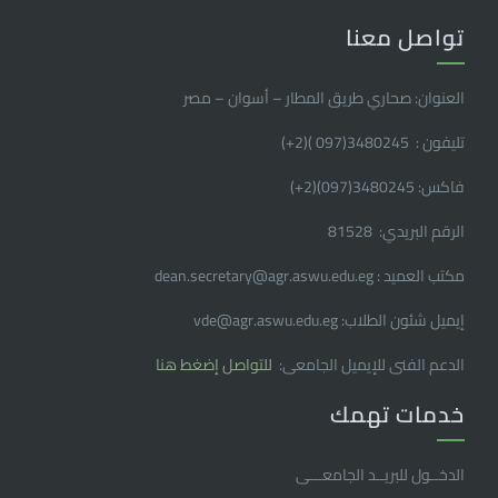
تواصل معنا
العنوان: صحاري طريق المطار – أسوان – مصر
تليفون : 3480245(097 )(2
+
)
فاكس: 3480245(097)(2
+
)
الرقم البريدي: 81528
مكتب العميد : dean.secretary@agr.aswu.edu.eg
إيميل شئون الطلاب: vde@agr.aswu.edu.eg
الدعم الفنى للإيميل الجامعى:
للتواصل إضغط هنا
خدمات تهمك
الدخــول للبريــد الجامعـــى