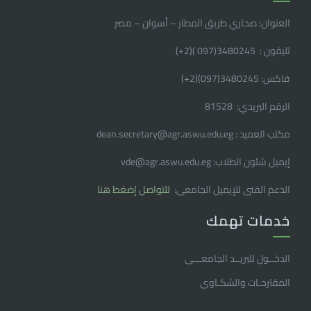
العنوان: صحاري طريق المطار – أسوان – مصر
تليفون : 3480245(097 )(2
+
)
فاكس: 3480245(097)(2
+
)
الرقم البريدي: 81528
مكتب العميد : dean.secretary@agr.aswu.edu.eg
إيميل شئون الطلاب: vde@agr.aswu.edu.eg
الدعم الفنى للإيميل الجامعى:
للتواصل إضغط هنا
خدمات تهمك
الدخــول للبريــد الجامعـــى
المقترحـات والشكـاوى