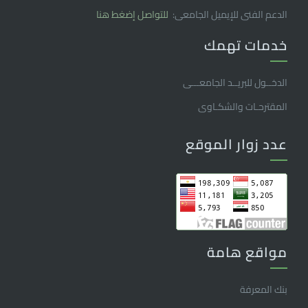
الدعم الفنى للإيميل الجامعى:
للتواصل إضغط هنا
خدمات تهمك
الدخــول للبريــد الجامعـــى
المقترحـات والشكـاوى
عدد زوار الموقع
مواقع هامة
بنك المعرفة