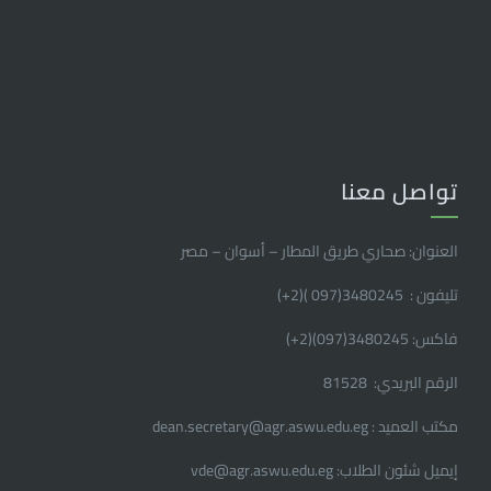
تواصل معنا
العنوان: صحاري طريق المطار – أسوان – مصر
تليفون : 3480245(097 )(2
+
)
فاكس: 3480245(097)(2
+
)
الرقم البريدي: 81528
مكتب العميد : dean.secretary@agr.aswu.edu.eg
إيميل شئون الطلاب: vde@agr.aswu.edu.eg