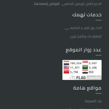
الدعم الفنى للإيميل الجامعى:
للتواصل إضغط هنا
خدمات تهمك
الدخــول للبريــد الجامعـــى
المقترحـات والشكـاوى
عدد زوار الموقع
مواقع هامة
بنك المعرفة