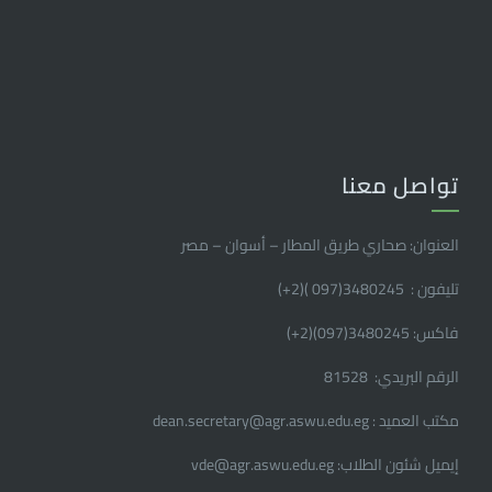
تواصل معنا
العنوان: صحاري طريق المطار – أسوان – مصر
تليفون : 3480245(097 )(2
+
)
فاكس: 3480245(097)(2
+
)
الرقم البريدي: 81528
مكتب العميد : dean.secretary@agr.aswu.edu.eg
إيميل شئون الطلاب: vde@agr.aswu.edu.eg