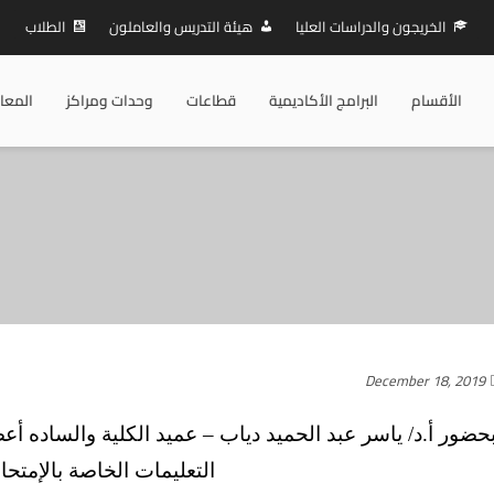
الخريجون والدراسات العليا
هيئة التدريس والعاملون
الطلاب
الأقسام
البرامج الأكاديمية
قطاعات
وحدات ومراكز
المعا
December 18, 2019
حضور أ.د/ ياسر عبد الحميد دياب – عميد الكلية والساده أ
التعليمات الخاصة بالإمتحا