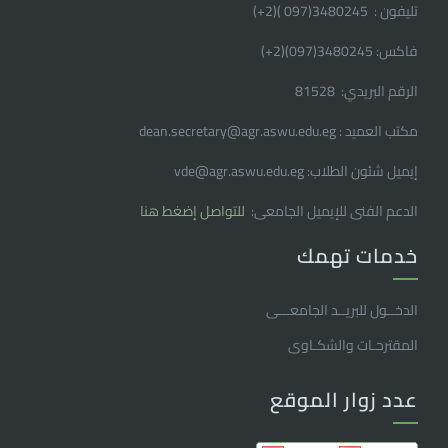
تليفون : 3480245(097 )(2
+
)
فاكس: 3480245(097)(2
+
)
الرقم البريدي: 81528
مكتب العميد : dean.secretary@agr.aswu.edu.eg
إيميل شئون الطلاب: vde@agr.aswu.edu.eg
الدعم الفنى للإيميل الجامعى:
للتواصل إضغط هنا
خدمات تهمك
الدخــول للبريــد الجامعـــى
المقترحـات والشكـاوى
عدد زوار الموقع