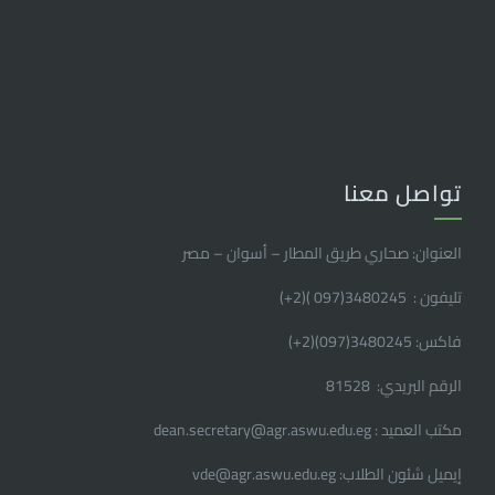
تواصل معنا
العنوان: صحاري طريق المطار – أسوان – مصر
تليفون : 3480245(097 )(2
+
)
فاكس: 3480245(097)(2
+
)
الرقم البريدي: 81528
مكتب العميد : dean.secretary@agr.aswu.edu.eg
إيميل شئون الطلاب: vde@agr.aswu.edu.eg