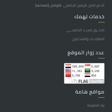
الدعم الفنى للإيميل الجامعى:
للتواصل إضغط هنا
خدمات تهمك
الدخــول للبريــد الجامعـــى
المقترحـات والشكـاوى
عدد زوار الموقع
مواقع هامة
بنك المعرفة