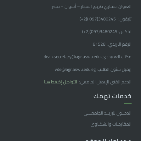
العنوان: صحاري طريق المطار – أسوان – مصر
تليفون : 3480245(097 )(2
+
)
فاكس: 3480245(097)(2
+
)
الرقم البريدي: 81528
مكتب العميد : dean.secretary@agr.aswu.edu.eg
إيميل شئون الطلاب: vde@agr.aswu.edu.eg
الدعم الفنى للإيميل الجامعى:
للتواصل إضغط هنا
خدمات تهمك
الدخــول للبريــد الجامعـــى
المقترحـات والشكـاوى