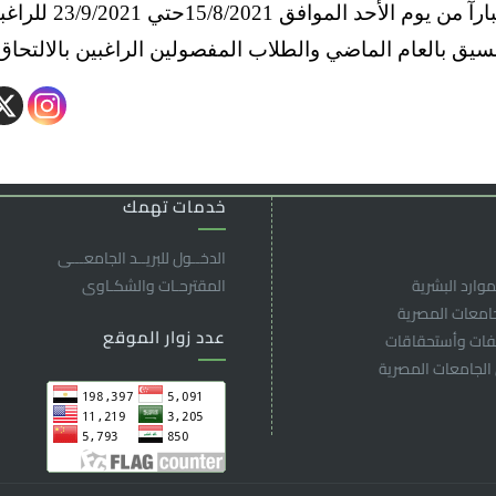
إعتبارآ من ي
نسيق بالعام الماضي والطلاب المفصولين الراغبين بالالتحا
خدمات تهمك
الدخــول للبريــد الجامعـــى
موارد البشرية
المقترحـات والشكـاوى
جامعات المصرية
عدد زوار الموقع
لفات وأستحقاقات
 الجامعات المصرية