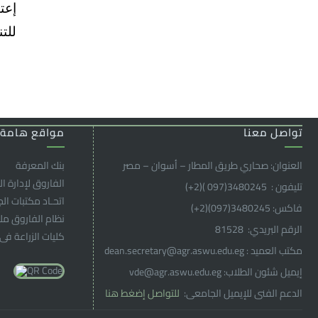
للت
تواصل معنا
مواقع هامة
العنوان: صحاري طريق المطار – أسوان – مصر
بنك المعرفة
الفاروق ﻹدارة ال
تليفون : 3480245(097 )(2
+
)
اتحـاد مكتبات ال
فاكس: 3480245(097)(2
+
)
نظام الفاروق م
الرقم البريدي: 81528
كليات الزراعة فى
مكتب العميد : dean.secretary@agr.aswu.edu.eg
إيميل شئون الطلاب: vde@agr.aswu.edu.eg
الدعم الفنى للإيميل الجامعى:
للتواصل إضغط هنا