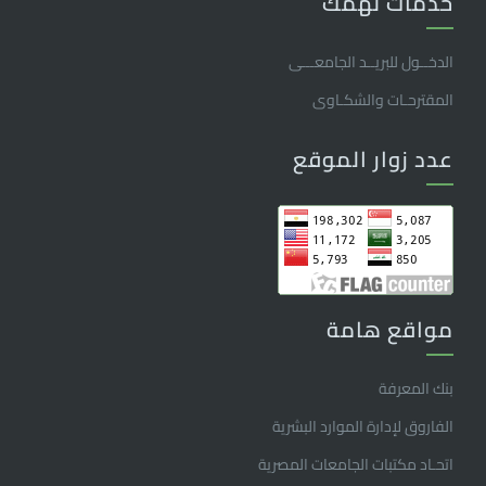
خدمات تهمك
الدخــول للبريــد الجامعـــى
المقترحـات والشكـاوى
عدد زوار الموقع
مواقع هامة
بنك المعرفة
الفاروق ﻹدارة الموارد البشرية
اتحـاد مكتبات الجامعات المصرية