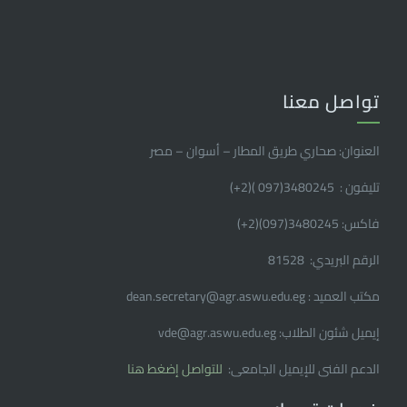
تواصل معنا
العنوان: صحاري طريق المطار – أسوان – مصر
تليفون : 3480245(097 )(2
+
)
فاكس: 3480245(097)(2
+
)
الرقم البريدي: 81528
مكتب العميد : dean.secretary@agr.aswu.edu.eg
إيميل شئون الطلاب: vde@agr.aswu.edu.eg
الدعم الفنى للإيميل الجامعى:
للتواصل إضغط هنا