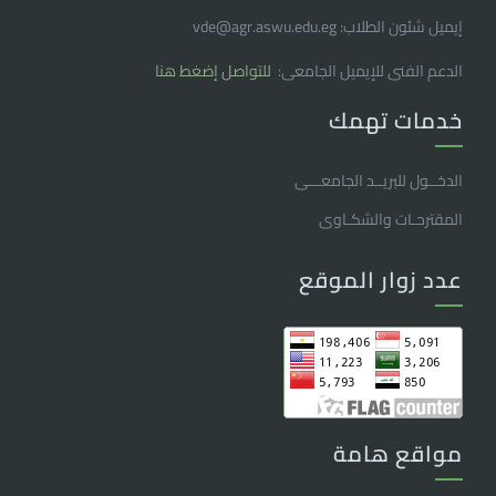
إيميل شئون الطلاب: vde@agr.aswu.edu.eg
الدعم الفنى للإيميل الجامعى:
للتواصل إضغط هنا
خدمات تهمك
الدخــول للبريــد الجامعـــى
المقترحـات والشكـاوى
عدد زوار الموقع
مواقع هامة