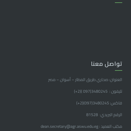
تواصل معنا
العنوان: صحاري طريق المطار – أسوان – مصر
تليفون : 3480245(097 )(2
+
)
فاكس: 3480245(097)(2
+
)
الرقم البريدي: 81528
مكتب العميد : dean.secretary@agr.aswu.edu.eg