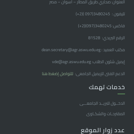
العنوان: صحاري طريق المطار – أسوان – مصر
تليفون : 3480245(097 )(2
+
)
فاكس: 3480245(097)(2
+
)
الرقم البريدي: 81528
مكتب العميد : dean.secretary@agr.aswu.edu.eg
إيميل شئون الطلاب: vde@agr.aswu.edu.eg
الدعم الفنى للإيميل الجامعى:
للتواصل إضغط هنا
خدمات تهمك
الدخــول للبريــد الجامعـــى
المقترحـات والشكـاوى
عدد زوار الموقع