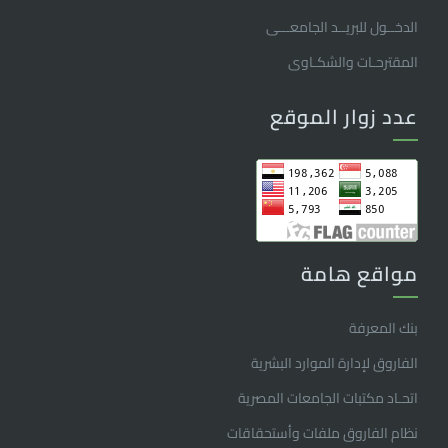
الدخــول للبريــد الجامعـــى
المقترحـات والشكـاوى
عدد زوار الموقع
مواقع هامة
بنك المعرفة
الفاروق ﻹدارة الموارد البشرية
اتحـاد مكتبات الجامعات المصرية
نظام الفاروق ملفات وأستحقاقات