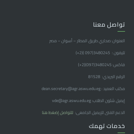
تواصل معنا
العنوان: صحاري طريق المطار – أسوان – مصر
تليفون : 3480245(097 )(2
+
)
فاكس: 3480245(097)(2
+
)
الرقم البريدي: 81528
مكتب العميد : dean.secretary@agr.aswu.edu.eg
إيميل شئون الطلاب: vde@agr.aswu.edu.eg
الدعم الفنى للإيميل الجامعى:
للتواصل إضغط هنا
خدمات تهمك