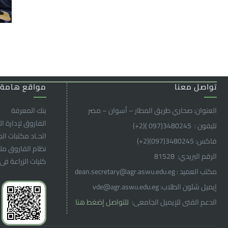
تواصل معنا
مواقع هامة
العنوان: صحاري طريق المطار – أسوان – مصر
بنك المعرفة
الفاروق ﻹدارة ال
تليفون : 3480245(097 )(2
+
)
اتحـاد مكتبات ال
فاكس: 3480245(097)(2
+
)
نظام الفاروق م
الرقم البريدي: 81528
كليات الزراعة فى
مكتب العميد : dean.secretary@agr.aswu.edu.eg
إيميل شئون الطلاب: vde@agr.aswu.edu.eg
الدعم الفنى للإيميل الجامعى:
للتواصل إضغط هنا