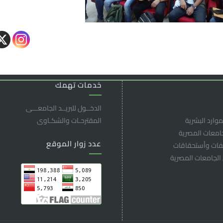
خدمات تهمك
الدخــول للبريــد الجامعـــى
موارد البشرية
المقترحـات والشكـاوى
جامعات المصرية
عدد زوار الموقع
لفات وأستحقاقات
 الجامعات المصرية