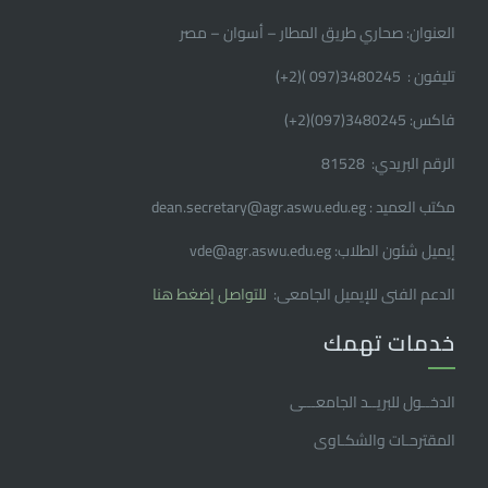
العنوان: صحاري طريق المطار – أسوان – مصر
تليفون : 3480245(097 )(2
+
)
فاكس: 3480245(097)(2
+
)
الرقم البريدي: 81528
مكتب العميد : dean.secretary@agr.aswu.edu.eg
إيميل شئون الطلاب: vde@agr.aswu.edu.eg
الدعم الفنى للإيميل الجامعى:
للتواصل إضغط هنا
خدمات تهمك
الدخــول للبريــد الجامعـــى
المقترحـات والشكـاوى