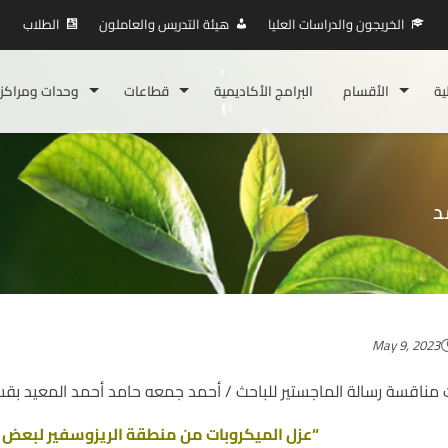
الخريجون والدراسات العليا
هيئة التدريس والعاملون
الطلاب
ية
الأقسام
البرامج الأكاديمية
قطاعات
وحدات ومراكز
د
May 9, 2023
مناقسة رسالة الماجستير للباحث / أحمد جمعه حامد أحمد المعيد بقسم 
“عزل الميكروبات من منطقة الريزوسفير لبعض ال