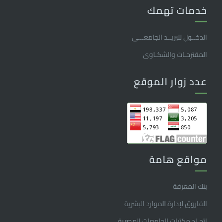
خدمات تهمك
الدخــول للبريــد الجامعـــى
المقترحـات والشكـاوى
عدد زوار الموقع
مواقع هامة
بنك المعرفة
الفاروق ﻹدارة الموارد البشرية
اتحـاد مكتبات الجامعات المصرية