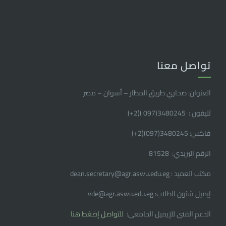
تواصل معنا
العنوان: صحاري طريق المطار – أسوان – مصر
تليفون : 3480245(097 )(2
+
)
فاكس: 3480245(097)(2
+
)
الرقم البريدي: 81528
مكتب العميد : dean.secretary@agr.aswu.edu.eg
إيميل شئون الطلاب: vde@agr.aswu.edu.eg
الدعم الفنى للإيميل الجامعى:
للتواصل إضغط هنا