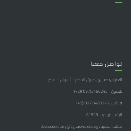
تواصل معنا
العنوان: صحاري طريق المطار – أسوان – مصر
تليفون : 3480245(097 )(2
+
)
فاكس: 3480245(097)(2
+
)
الرقم البريدي: 81528
مكتب العميد : dean.secretary@agr.aswu.edu.eg