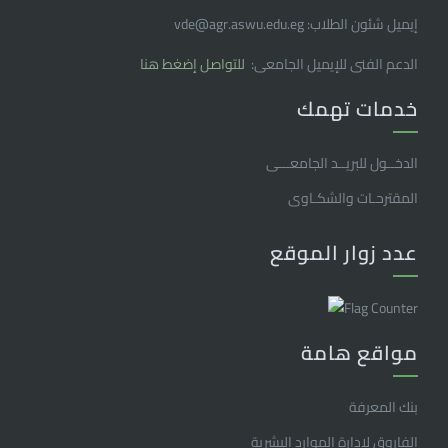
إيميل شئون الطلاب: vde@agr.aswu.edu.eg
الدعم الفنى للإيميل الجامعى:
للتواصل إضغط هنا
خدمات تهمك
الدخــول للبريــد الجامعـــى
المقترحـات والشكـاوى
عدد زوار الموقع
مواقع هامة
بنك المعرفة
الفاروق ﻹدارة الموارد البشرية