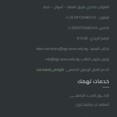
العنوان: صحاري طريق المطار – أسوان – مصر
تليفون : 3480245(097 )(2
+
)
فاكس: 3480245(097)(2
+
)
الرقم البريدي: 81528
مكتب العميد : dean.secretary@agr.aswu.edu.eg
إيميل شئون الطلاب: vde@agr.aswu.edu.eg
الدعم الفنى للإيميل الجامعى:
للتواصل إضغط هنا
خدمات تهمك
الدخــول للبريــد الجامعـــى
المقترحـات والشكـاوى